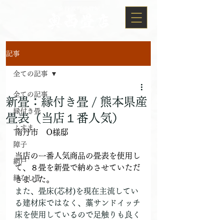
記事
全ての記事
全ての記事
新畳：縁付き畳 / 熊本県産
縁付き畳
畳表（当店１番人気）
ふすま
南丹市　O様邸
障子
当店の一番人気商品の畳表を使用し
網戸
て、８畳を新畳で納めさせていただ
縁なし畳
きました。
また、畳床(芯材)を現在主流してい
る建材床ではなく、藁サンドイッチ
床を使用しているので足触りも良く