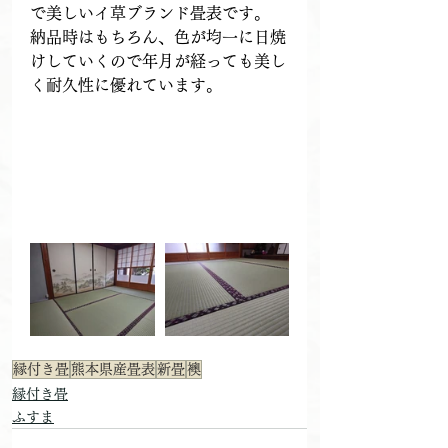
で美しいイ草ブランド畳表です。
納品時はもちろん、色が均一に日焼
けしていくので年月が経っても美し
く耐久性に優れています。
縁付き畳
熊本県産畳表
新畳
襖
縁付き畳
ふすま