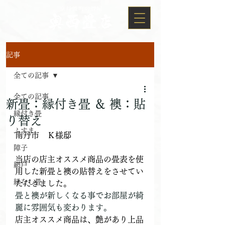
記事
全ての記事
全ての記事
新畳：縁付き畳 ＆ 襖：貼
縁付き畳
り替え
ふすま
南丹市　Ｋ様邸
障子
当店の店主オススメ商品の畳表を使
網戸
用した新畳と襖の貼替えをさせてい
縁なし畳
ただきました。
畳と襖が新しくなる事でお部屋が綺
麗に雰囲気も変わります。
店主オススメ商品は、艶があり上品