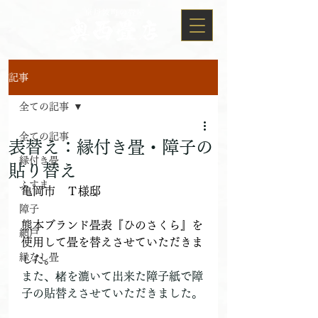
記事
全ての記事
全ての記事
表替え：縁付き畳・障子の
縁付き畳
貼り替え
ふすま
亀岡市　Ｔ様邸
障子
熊本ブランド畳表『ひのさくら』を
網戸
使用して畳を替えさせていただきま
縁なし畳
した。
また、楮を漉いて出来た障子紙で障
子の貼替えさせていただきました。