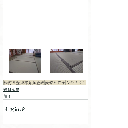
縁付き畳
熊本県産畳表
表替え
障子
ひのさくら
縁付き畳
障子