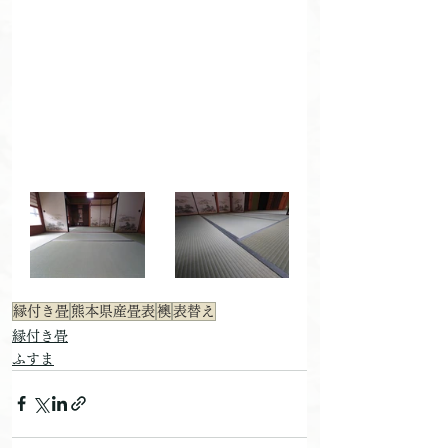
縁付き畳
熊本県産畳表
襖
表替え
縁付き畳
ふすま