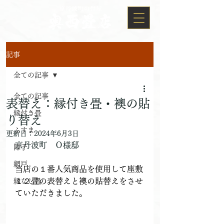
記事
全ての記事
全ての記事
表替え：縁付き畳・襖の貼
縁付き畳
り替え
ふすま
更新日：
2024年6月3日
京丹波町　Ｏ様邸
障子
網戸
当店の１番人気商品を使用して座敷
１２畳の表替えと襖の貼替えをさせ
縁なし畳
ていただきました。