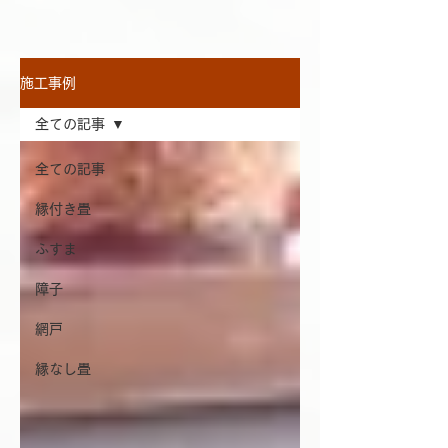
施工事例
全ての記事
全ての記事
縁付き畳
ふすま
障子
網戸
縁なし畳