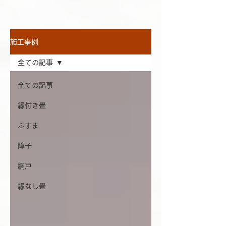
施工事例
全ての記事
全ての記事
縁付き畳
ふすま
障子
網戸
縁なし畳